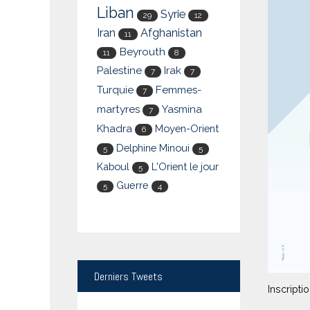
Liban
Syrie
29
12
Iran
Afghanistan
11
Beyrouth
11
8
Palestine
Irak
7
7
Turquie
Femmes-
7
martyres
Yasmina
7
Khadra
Moyen-Orient
6
Delphine Minoui
5
5
Kaboul
L'Orient le jour
5
Guerre
5
4
Derniers
Tweets
Inscripti