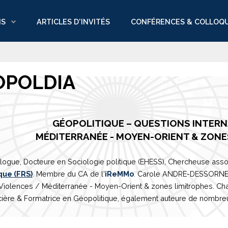
NS
ARTICLES D'INVITÉS
CONFÉRENCES & COLLOQ
OPOLDIA
GÉOPOLITIQUE – QUESTIONS INTER
M
É
DITERRAN
É
E
- MOYEN-ORIENT & ZONE
logue, Docteure en Sociologie politique (EHESS), Chercheuse asso
que (FRS)
. Membre du CA de l'
iReMMo
. Carole ANDRE-DESSORNES 
 Violences /
Méditerranée
- Moyen-Orient & zones limitrophes. Ch
ière & Formatrice en Géopolitique, également auteure de nombreux