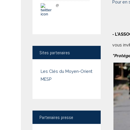
Pour en 
@
- L'ASS
vous inv
Sites
partenaires
"Protége
Les Clés du Moyen-Orient
MESP
Partenaires
presse