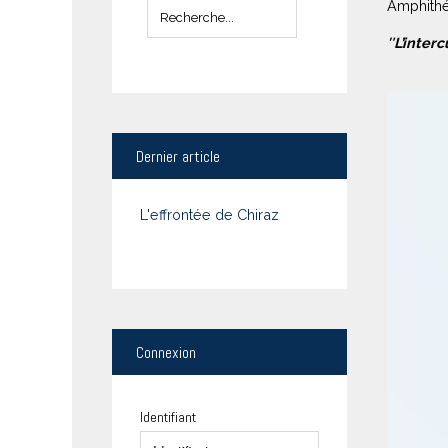
Amphithéâ
″L’inter
Dernier
article
L'effrontée de Chiraz
Connexion
Identifiant