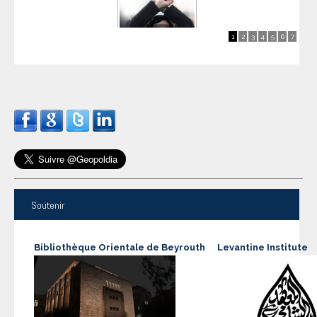
1
2
3
4
5
6
7
Publié le jeudi 4 mai 2023 19:43
Syrie, l'heure des comptes
Soutenir
Bibliothèque Orientale de Beyrouth
Levantine Institute
Publié le jeudi 6 mai 2021 16:26