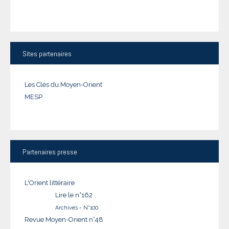
Sites
partenaires
Les Clés du Moyen-Orient
MESP
Partenaires
presse
L'Orient littéraire
Lire le n°162
Archives
-
N°100
Revue Moyen-Orient n°48