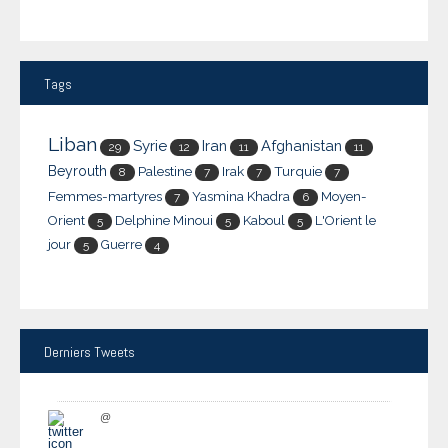
Tags
Liban
Syrie
Iran
Afghanistan
29
12
11
11
Beyrouth
Palestine
Irak
Turquie
8
7
7
7
Femmes-martyres
Yasmina Khadra
Moyen-
7
6
Orient
Delphine Minoui
Kaboul
L'Orient le
5
5
5
jour
Guerre
5
4
Derniers
Tweets
@