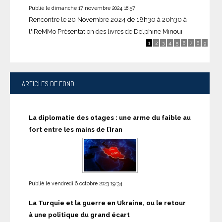
Publié le dimanche 17 novembre 2024 18:57
Rencontre le 20 Novembre 2024 de 18h30 à 20h30 à
l'iReMMo Présentation des livres de Delphine Minoui
Badjens (Seuil, 2024) et...
1
2
3
4
5
6
7
8
9
Portraits de femmes
ARTICLES
DE FOND
La diplomatie des otages : une arme du faible au
fort entre les mains de l’Iran
Publié le vendredi 17 novembre 2023 00:23
Lettre ouverte au président de la République
Publié le vendredi 6 octobre 2023 19:34
française par Domique Eddé
La Turquie et la guerre en Ukraine, ou le retour
à une politique du grand écart