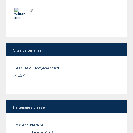
@
Sites
partenaires
Les Clés du Moyen-Orient
MESP
Partenaires
presse
L'Orient littéraire
Lire le n°162