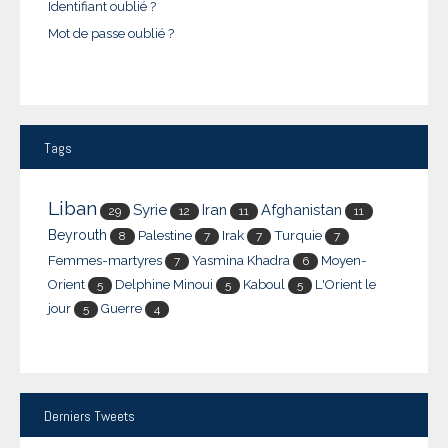
Identifiant oublié ?
Mot de passe oublié ?
Tags
Liban
Syrie
Iran
Afghanistan
29
12
11
11
Beyrouth
Palestine
Irak
Turquie
8
7
7
7
Femmes-martyres
Yasmina Khadra
Moyen-
7
6
Orient
Delphine Minoui
Kaboul
L'Orient le
5
5
5
jour
Guerre
5
4
Derniers
Tweets