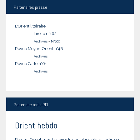
Partenaires
presse
L'Orient littéraire
Lire le n°162
Archives
-
N°100
Revue Moyen-Orient n°48
Archives
Revue Carto n°61
Archives
Partenaire
radio RFI
Orient hebdo
Proche-Orient : une histoire du conflit israélo-palestinien