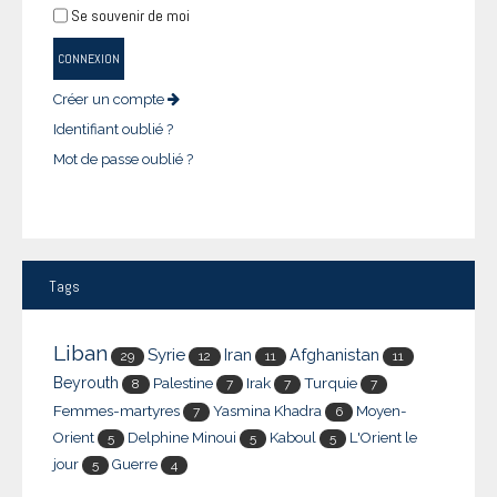
Se souvenir de moi
CONNEXION
Créer un compte
Identifiant oublié ?
Mot de passe oublié ?
Tags
Liban
Syrie
Iran
Afghanistan
29
12
11
11
Beyrouth
Palestine
Irak
Turquie
8
7
7
7
Femmes-martyres
Yasmina Khadra
Moyen-
7
6
Orient
Delphine Minoui
Kaboul
L'Orient le
5
5
5
jour
Guerre
5
4