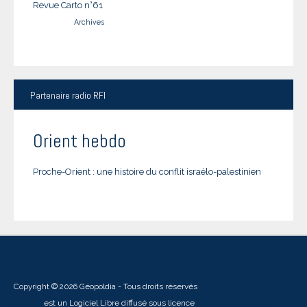
Revue Carto n°61
Archives
Partenaire
radio RFI
Orient hebdo
Proche-Orient : une histoire du conflit israélo-palestinien
Copyright © 2026 Géopoldia - Tous droits réservés
Joomla!
est un Logiciel Libre diffusé sous licence
GNU General Public