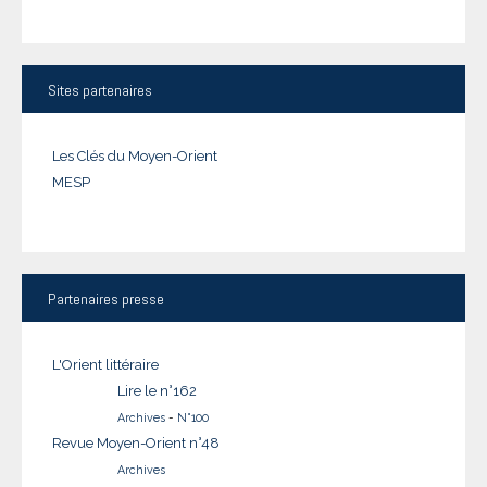
Sites
partenaires
Les Clés du Moyen-Orient
MESP
Partenaires
presse
L'Orient littéraire
Lire le n°162
Archives
-
N°100
Revue Moyen-Orient n°48
Archives