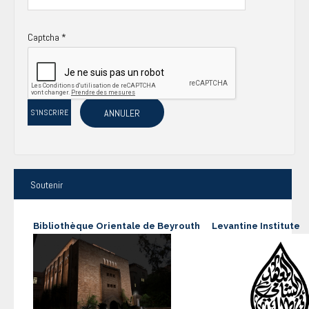
Captcha
*
ANNULER
S'INSCRIRE
Soutenir
Bibliothèque Orientale de Beyrouth
Levantine Institute