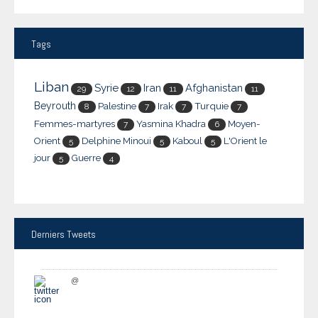
Tags
Liban
Syrie
Iran
Afghanistan
29
12
11
11
Beyrouth
Palestine
Irak
Turquie
8
7
7
7
Femmes-martyres
Yasmina Khadra
Moyen-
7
6
Orient
Delphine Minoui
Kaboul
L'Orient le
5
5
5
jour
Guerre
5
4
Derniers
Tweets
@