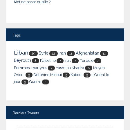
Mot de passe oublié ?
Tags
Liban
Syrie
Iran
Afghanistan
29
12
11
11
Beyrouth
Palestine
Irak
Turquie
8
7
7
7
Femmes-martyres
Yasmina Khadra
Moyen-
7
6
Orient
Delphine Minoui
Kaboul
L'Orient le
5
5
5
jour
Guerre
5
4
Derniers
Tweets