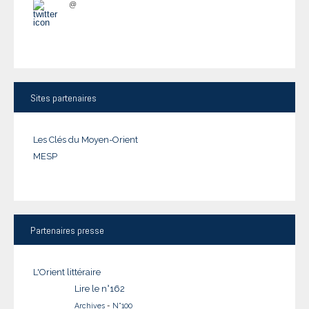
@
Sites
partenaires
Les Clés du Moyen-Orient
MESP
Partenaires
presse
L'Orient littéraire
Lire le n°162
Archives
-
N°100