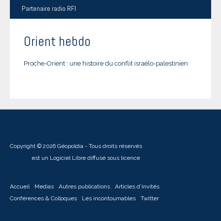
Partenaire
radio RFI
Orient hebdo
Proche-Orient : une histoire du conflit israélo-palestinien
Copyright © 2026 Géopoldia - Tous droits réservés
Joomla!
est un Logiciel Libre diffusé sous licence
GNU General Public
Accueil
Medias
Autres publications
Articles d'invités
Conférences & Colloques
Les incontournables
Twitter