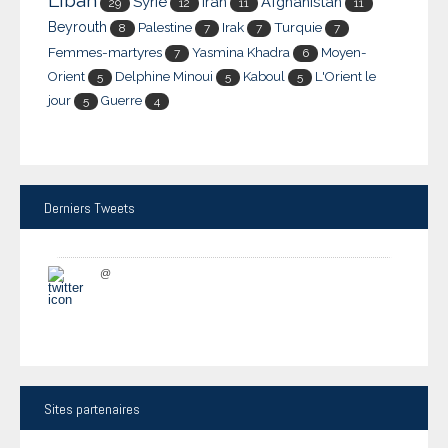
Liban
Syrie
Iran
Afghanistan
29
12
11
11
Beyrouth
Palestine
Irak
Turquie
8
7
7
7
Femmes-martyres
Yasmina Khadra
Moyen-
7
6
Orient
Delphine Minoui
Kaboul
L'Orient le
5
5
5
jour
Guerre
5
4
Derniers
Tweets
@
Sites
partenaires