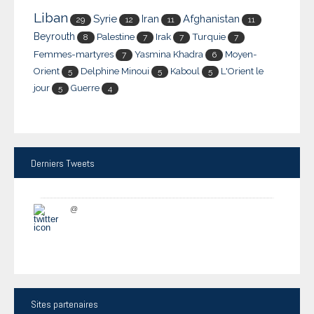
Liban
Syrie
Iran
Afghanistan
29
12
11
11
Beyrouth
Palestine
Irak
Turquie
8
7
7
7
Femmes-martyres
Yasmina Khadra
Moyen-
7
6
Orient
Delphine Minoui
Kaboul
L'Orient le
5
5
5
jour
Guerre
5
4
Derniers
Tweets
@
Sites
partenaires