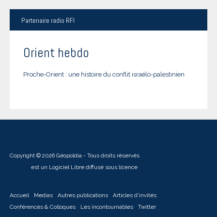
Partenaire
radio RFI
Orient hebdo
Proche-Orient : une histoire du conflit israélo-palestinien
Copyright © 2026 Géopoldia - Tous droits réservés
Joomla!
est un Logiciel Libre diffusé sous licence
GNU General Public
Accueil
Medias
Autres publications
Articles d'invités
Conférences & Colloques
Les incontournables
Twitter