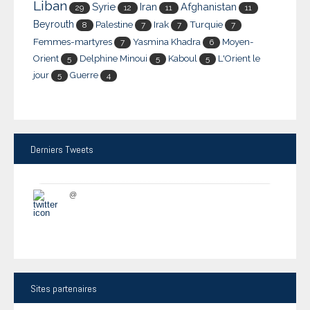
Liban
Syrie
Iran
Afghanistan
29
12
11
11
Beyrouth
Palestine
Irak
Turquie
8
7
7
7
Femmes-martyres
Yasmina Khadra
Moyen-
7
6
Orient
Delphine Minoui
Kaboul
L'Orient le
5
5
5
jour
Guerre
5
4
Derniers
Tweets
@
Sites
partenaires