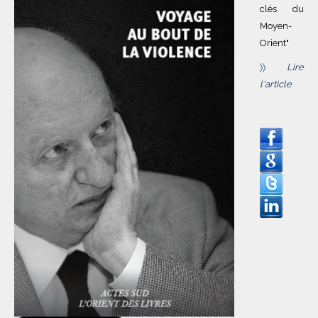
clés du
Moyen-
Orient"
〉〉
Lire
l'article