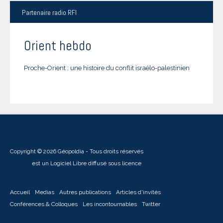
Partenaire
radio RFI
Orient hebdo
Proche-Orient : une histoire du conflit israélo-palestinien
Copyright © 2026 Géopoldia - Tous droits réservés
Joomla!
est un Logiciel Libre diffusé sous licence
GNU General Public
Accueil
Medias
Autres publications
Articles d'invités
Conférences & Colloques
Les incontournables
Twitter