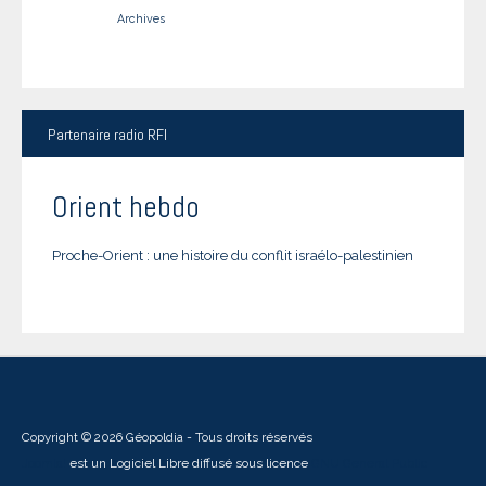
Archives
Partenaire
radio RFI
Orient hebdo
Proche-Orient : une histoire du conflit israélo-palestinien
Copyright © 2026 Géopoldia - Tous droits réservés
Joomla!
est un Logiciel Libre diffusé sous licence
GNU General Public