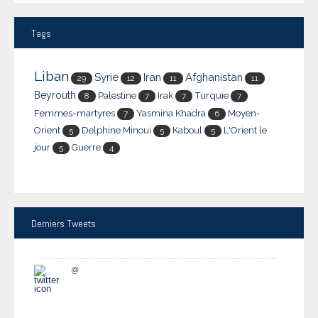
Tags
Liban
Syrie
Iran
Afghanistan
29
12
11
11
Beyrouth
Palestine
Irak
Turquie
8
7
7
7
Femmes-martyres
Yasmina Khadra
Moyen-
7
6
Orient
Delphine Minoui
Kaboul
L'Orient le
5
5
5
jour
Guerre
5
4
Derniers
Tweets
@