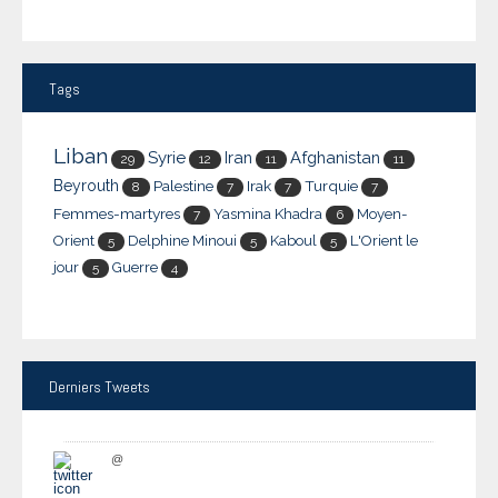
Tags
Liban
Syrie
Iran
Afghanistan
29
12
11
11
Beyrouth
Palestine
Irak
Turquie
8
7
7
7
Femmes-martyres
Yasmina Khadra
Moyen-
7
6
Orient
Delphine Minoui
Kaboul
L'Orient le
5
5
5
jour
Guerre
5
4
Derniers
Tweets
@