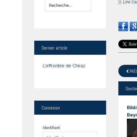
〉〉
Lire l'a
Dernier
article
L'effrontée de Chiraz
PRÉ
Soute
Connexion
Bibl
Bey
Identifiant