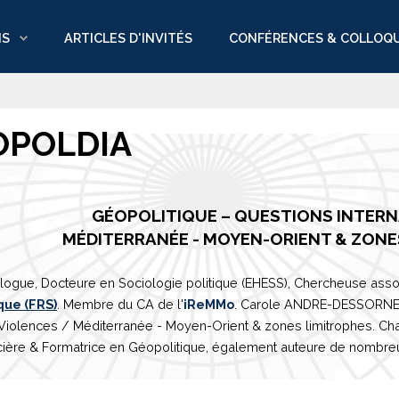
NS
ARTICLES D'INVITÉS
CONFÉRENCES & COLLOQ
OPOLDIA
GÉOPOLITIQUE – QUESTIONS INTER
M
É
DITERRAN
É
E
- MOYEN-ORIENT & ZONE
logue, Docteure en Sociologie politique (EHESS), Chercheuse asso
que (FRS)
. Membre du CA de l'
iReMMo
. Carole ANDRE-DESSORNES 
 Violences /
Méditerranée
- Moyen-Orient & zones limitrophes. Ch
ière & Formatrice en Géopolitique, également auteure de nombreux