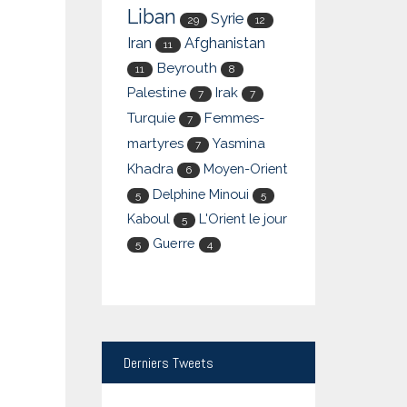
Liban
Syrie
29
12
Iran
Afghanistan
11
Beyrouth
11
8
Palestine
Irak
7
7
Turquie
Femmes-
7
martyres
Yasmina
7
Khadra
Moyen-Orient
6
Delphine Minoui
5
5
Kaboul
L'Orient le jour
5
Guerre
5
4
Derniers
Tweets