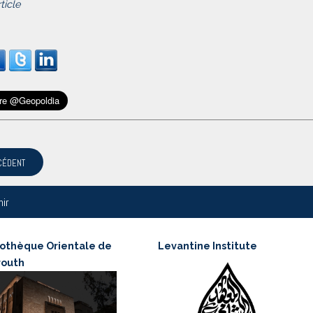
rticle
CÉDENT
nir
iothèque Orientale de
Levantine Institute
routh