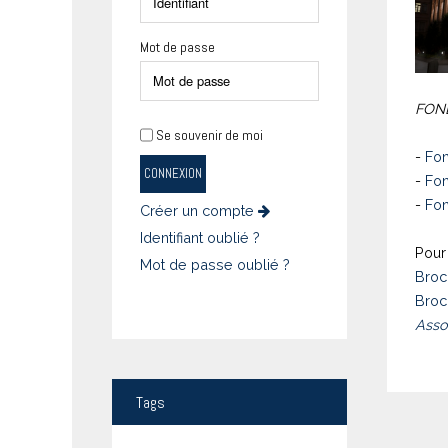
Mot de passe
FOND
Se souvenir de moi
-
Fon
CONNEXION
-
Fon
-
Fon
Créer un compte
Identifiant oublié ?
Pour 
Mot de passe oublié ?
Broc
Broc
Asso
Tags