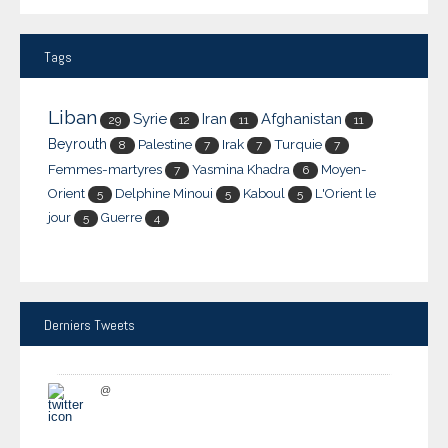
Tags
Liban
Syrie
Iran
Afghanistan
29
12
11
11
Beyrouth
Palestine
Irak
Turquie
8
7
7
7
Femmes-martyres
Yasmina Khadra
Moyen-
7
6
Orient
Delphine Minoui
Kaboul
L'Orient le
5
5
5
jour
Guerre
5
4
Derniers
Tweets
@