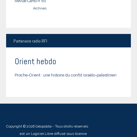
Revue Carto n°61
Archives
Partenaire
radio RFI
Orient hebdo
Proche-Orient : une histoire du conflit israélo-palestinien
Copyright © 2026 Géopoldia - Tous droits réservés
Joomla!
est un Logiciel Libre diffusé sous licence
GNU General Public