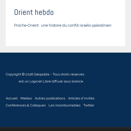
Orient hebdo
Proche-Orient : une histoire du conflit israélo-palestinien
Copyright © 2026 Géopoldia - Tous droits réservés
Joomla!
est un Logiciel Libre diffusé sous licence
GNU General Public
Accueil
Medias
Autres publications
Articles d'invités
Conférences & Colloques
Les incontournables
Twitter