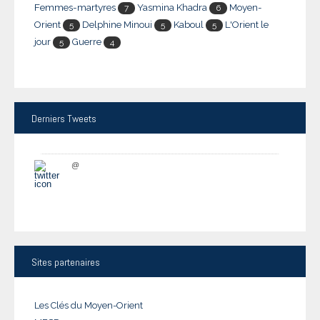
Femmes-martyres
Yasmina Khadra
Moyen-
7
6
Orient
Delphine Minoui
Kaboul
L'Orient le
5
5
5
jour
Guerre
5
4
Derniers
Tweets
@
Sites
partenaires
Les Clés du Moyen-Orient