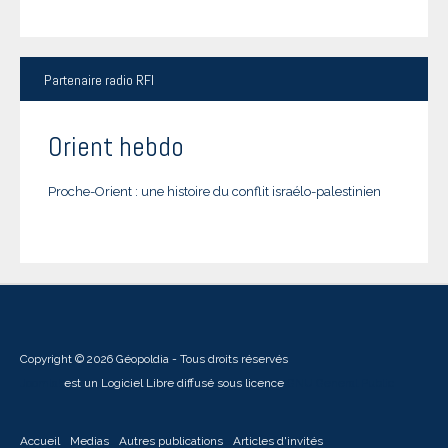
Partenaire
radio RFI
Orient hebdo
Proche-Orient : une histoire du conflit israélo-palestinien
Copyright © 2026 Géopoldia - Tous droits réservés
Joomla!
est un Logiciel Libre diffusé sous licence
GNU General Public
Accueil
Medias
Autres publications
Articles d'invités