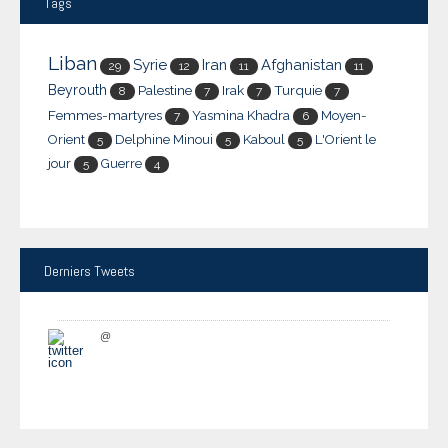
Tags
Liban
Syrie
Iran
Afghanistan
29
12
11
11
Beyrouth
Palestine
Irak
Turquie
8
7
7
7
Femmes-martyres
Yasmina Khadra
Moyen-
7
6
Orient
Delphine Minoui
Kaboul
L'Orient le
5
5
5
jour
Guerre
5
4
Derniers
Tweets
@