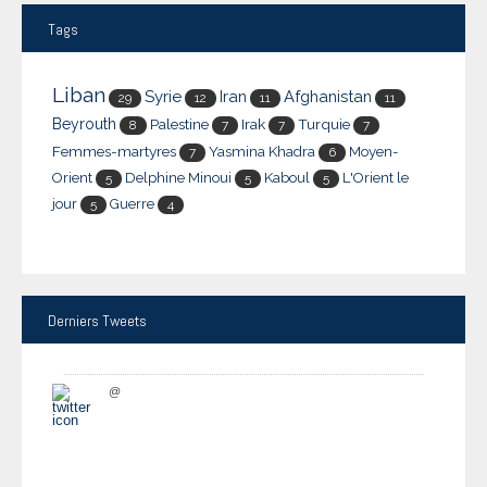
Tags
Liban
Syrie
Iran
Afghanistan
29
12
11
11
Beyrouth
Palestine
Irak
Turquie
8
7
7
7
Femmes-martyres
Yasmina Khadra
Moyen-
7
6
Orient
Delphine Minoui
Kaboul
L'Orient le
5
5
5
jour
Guerre
5
4
Derniers
Tweets
@