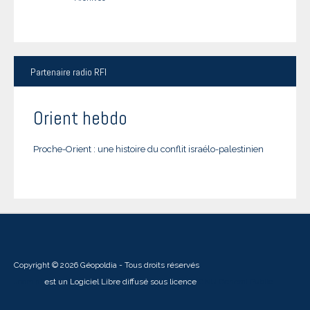
Partenaire
radio RFI
Orient hebdo
Proche-Orient : une histoire du conflit israélo-palestinien
Copyright © 2026 Géopoldia - Tous droits réservés
Joomla!
est un Logiciel Libre diffusé sous licence
GNU General Public