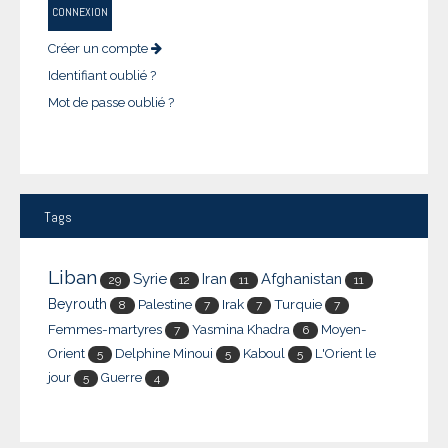
CONNEXION
Créer un compte
Identifiant oublié ?
Mot de passe oublié ?
Tags
Liban
Syrie
Iran
Afghanistan
29
12
11
11
Beyrouth
Palestine
Irak
Turquie
8
7
7
7
Femmes-martyres
Yasmina Khadra
Moyen-
7
6
Orient
Delphine Minoui
Kaboul
L'Orient le
5
5
5
jour
Guerre
5
4