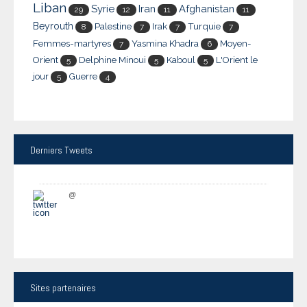
Liban
Syrie
Iran
Afghanistan
29
12
11
11
Beyrouth
Palestine
Irak
Turquie
8
7
7
7
Femmes-martyres
Yasmina Khadra
Moyen-
7
6
Orient
Delphine Minoui
Kaboul
L'Orient le
5
5
5
jour
Guerre
5
4
Derniers
Tweets
@
Sites
partenaires