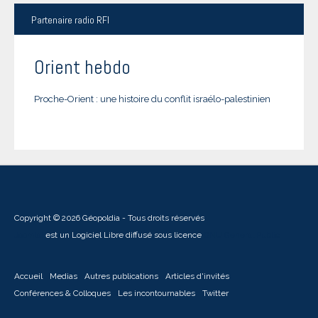
Partenaire
radio RFI
Orient hebdo
Proche-Orient : une histoire du conflit israélo-palestinien
Copyright © 2026 Géopoldia - Tous droits réservés
Joomla!
est un Logiciel Libre diffusé sous licence
GNU General Public
Accueil
Medias
Autres publications
Articles d'invités
Conférences & Colloques
Les incontournables
Twitter