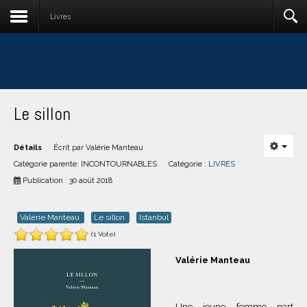
Livres
Le sillon
Détails
Écrit par
Valérie Manteau
Catégorie parente:
INCONTOURNABLES
Catégorie :
LIVRES
Publication : 30 août 2018
Valérie Manteau
Le sillon
Istanbul
(1 Vote)
Valérie Manteau
Une jeune femme part