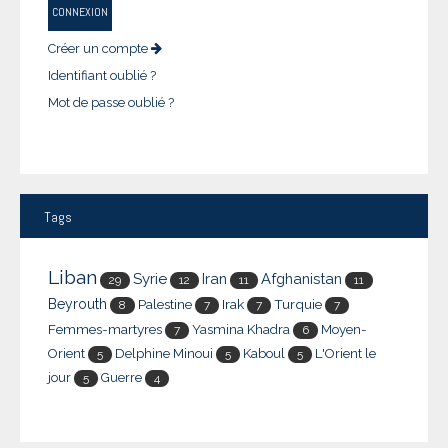
CONNEXION
Créer un compte
Identifiant oublié ?
Mot de passe oublié ?
Tags
Liban
Syrie
Iran
Afghanistan
29
12
11
11
Beyrouth
Palestine
Irak
Turquie
8
7
7
7
Femmes-martyres
Yasmina Khadra
Moyen-
7
6
Orient
Delphine Minoui
Kaboul
L'Orient le
5
5
5
jour
Guerre
5
4