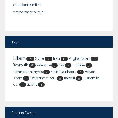
Identifiant oublié ?
Mot de passe oublié ?
Tags
Liban
Syrie
Iran
Afghanistan
29
12
11
11
Beyrouth
Palestine
Irak
Turquie
8
7
7
7
Femmes-martyres
Yasmina Khadra
Moyen-
7
6
Orient
Delphine Minoui
Kaboul
L'Orient le
5
5
5
jour
Guerre
5
4
Derniers
Tweets