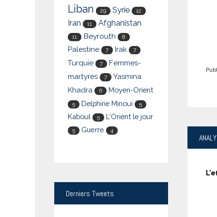
Liban
Syrie
29
12
Iran
Afghanistan
11
Beyrouth
11
8
Palestine
Irak
7
7
Turquie
Femmes-
7
Publ
martyres
Yasmina
7
Khadra
Moyen-Orient
6
Delphine Minoui
5
5
Kaboul
L'Orient le jour
5
Guerre
5
4
ANAL
L'e
Derniers
Tweets