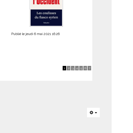
Publié le jeudi 6 mai 2021 16:26
1
2
3
4
5
6
7