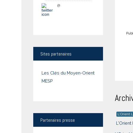
@
Publ
Sites
partenaires
Les Clés du Moyen-Orient
MESP
Archi
L'Orient L
Partenaires
presse
L'Orient 