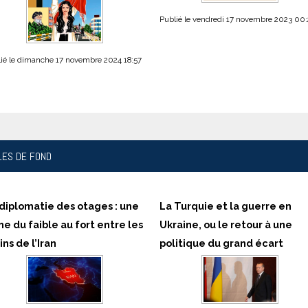
Publié le vendredi 17 novembre 2023 00:
ié le dimanche 17 novembre 2024 18:57
contre le 20 Novembre 2024
18h30 à 20h30 à l'iReMMo
sentation des livres de
phine Minoui Badjens (Seuil,
4) et...
CLES
DE FOND
diplomatie des otages : une
La Turquie et la guerre en
e du faible au fort entre les
Ukraine, ou le retour à une
ns de l’Iran
politique du grand écart