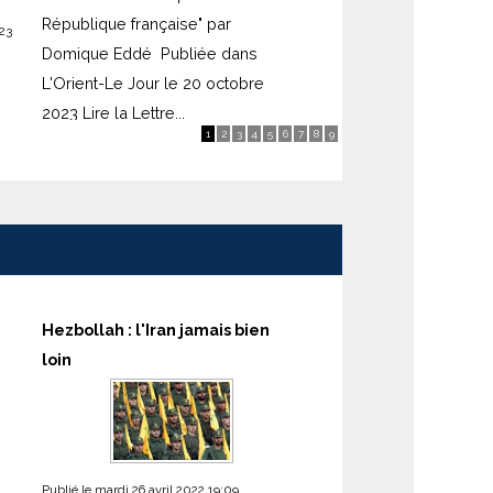
République française" par
23
Domique Eddé Publiée dans
L'Orient-Le Jour le 20 octobre
2023 Lire la Lettre...
1
2
3
4
5
6
7
8
9
Hezbollah : l'Iran jamais bien
loin
Publié le mardi 26 avril 2022 19:09