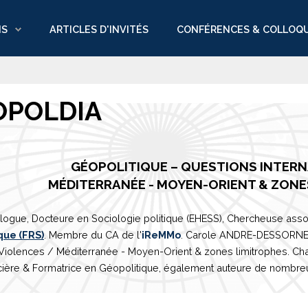
NS
ARTICLES D'INVITÉS
CONFÉRENCES & COLLOQ
OPOLDIA
GÉOPOLITIQUE – QUESTIONS INTER
M
É
DITERRAN
É
E
- MOYEN-ORIENT & ZONE
logue, Docteure en Sociologie politique (EHESS), Chercheuse asso
que (FRS)
. Membre du CA de l'
iReMMo
. Carole ANDRE-DESSORNES 
 Violences /
Méditerranée
- Moyen-Orient & zones limitrophes. Ch
ière & Formatrice en Géopolitique, également auteure de nombreux