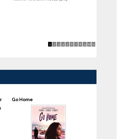
1
2
3
4
5
6
7
8
9
10
11
r
Go Home
m