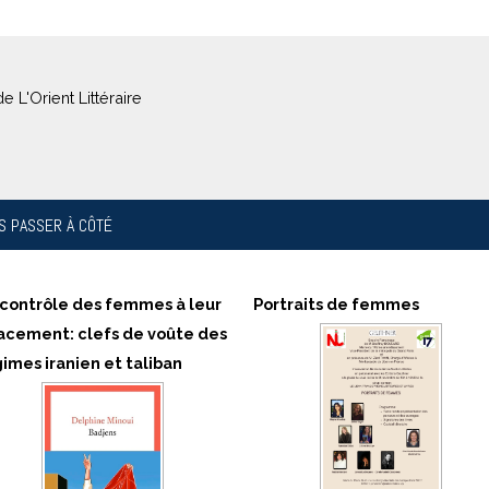
e L'Orient Littéraire
S PASSER À CÔTÉ
 contrôle des femmes à leur
Portraits de femmes
facement: clefs de voûte des
imes iranien et taliban