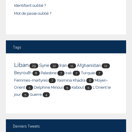
Identifiant oublié ?
Mot de passe oublié ?
Tags
Liban
Syrie
Iran
Afghanistan
29
12
11
11
Beyrouth
Palestine
Irak
Turquie
8
7
7
7
Femmes-martyres
Yasmina Khadra
Moyen-
7
6
Orient
Delphine Minoui
Kaboul
L'Orient le
5
5
5
jour
Guerre
5
4
Derniers
Tweets