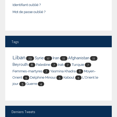
Identifiant oublié ?
Mot de passe oublié ?
Tags
Liban
Syrie
Iran
Afghanistan
29
12
11
11
Beyrouth
Palestine
Irak
Turquie
8
7
7
7
Femmes-martyres
Yasmina Khadra
Moyen-
7
6
Orient
Delphine Minoui
Kaboul
L'Orient le
5
5
5
jour
Guerre
5
4
Derniers
Tweets