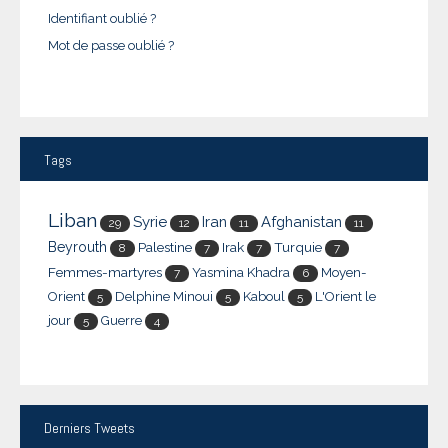
Identifiant oublié ?
Mot de passe oublié ?
Tags
Liban
Syrie
Iran
Afghanistan
29
12
11
11
Beyrouth
Palestine
Irak
Turquie
8
7
7
7
Femmes-martyres
Yasmina Khadra
Moyen-
7
6
Orient
Delphine Minoui
Kaboul
L'Orient le
5
5
5
jour
Guerre
5
4
Derniers
Tweets