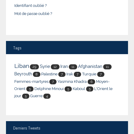
Identifiant oublié ?
Mot de passe oublié ?
Tags
Liban
Syrie
Iran
Afghanistan
29
12
11
11
Beyrouth
Palestine
Irak
Turquie
8
7
7
7
Femmes-martyres
Yasmina Khadra
Moyen-
7
6
Orient
Delphine Minoui
Kaboul
L'Orient le
5
5
5
jour
Guerre
5
4
Derniers
Tweets