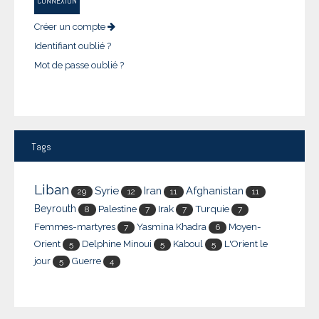
CONNEXION
Créer un compte
Identifiant oublié ?
Mot de passe oublié ?
Tags
Liban
Syrie
Iran
Afghanistan
29
12
11
11
Beyrouth
Palestine
Irak
Turquie
8
7
7
7
Femmes-martyres
Yasmina Khadra
Moyen-
7
6
Orient
Delphine Minoui
Kaboul
L'Orient le
5
5
5
jour
Guerre
5
4