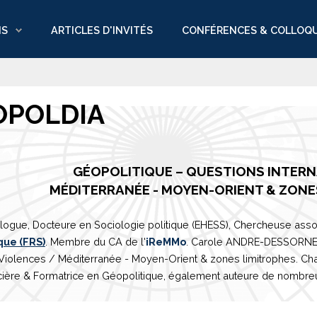
NS
ARTICLES D'INVITÉS
CONFÉRENCES & COLLOQ
OPOLDIA
GÉOPOLITIQUE – QUESTIONS INTER
M
É
DITERRAN
É
E
- MOYEN-ORIENT & ZONE
logue, Docteure en Sociologie politique (EHESS), Chercheuse asso
que (FRS)
. Membre du CA de l'
iReMMo
. Carole ANDRE-DESSORNES 
 Violences /
Méditerranée
- Moyen-Orient & zones limitrophes. Ch
ière & Formatrice en Géopolitique, également auteure de nombreux