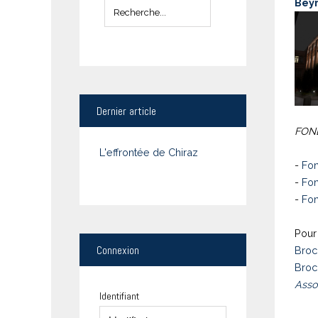
Bey
Dernier
article
FOND
L'effrontée de Chiraz
-
Fon
-
Fon
-
Fon
Pour 
Connexion
Broc
Broc
Asso
Identifiant