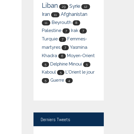
Liban
Syrie
29
12
Iran
Afghanistan
11
Beyrouth
11
8
Palestine
Irak
7
7
Turquie
Femmes-
7
martyres
Yasmina
7
Khadra
Moyen-Orient
6
Delphine Minoui
5
5
Kaboul
L'Orient le jour
5
Guerre
5
4
Derniers
Tweets