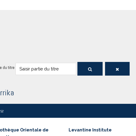
ie du titre
rrika
nir
iothèque Orientale de
Levantine Institute