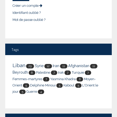
Créer un compte
Identifiant oublié ?
Mot de passe oublié ?
Tags
Liban
Syrie
Iran
Afghanistan
29
12
11
11
Beyrouth
Palestine
Irak
Turquie
8
7
7
7
Femmes-martyres
Yasmina Khadra
Moyen-
7
6
Orient
Delphine Minoui
Kaboul
L'Orient le
5
5
5
jour
Guerre
5
4