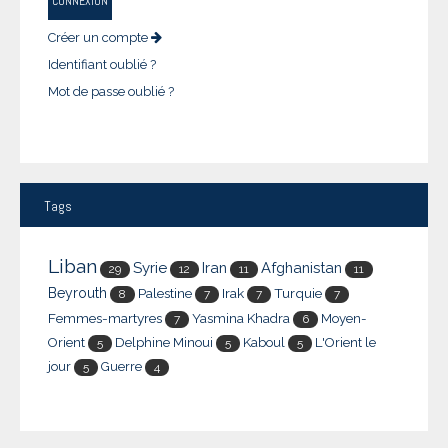
CONNEXION
Créer un compte
Identifiant oublié ?
Mot de passe oublié ?
Tags
Liban
Syrie
Iran
Afghanistan
29
12
11
11
Beyrouth
Palestine
Irak
Turquie
8
7
7
7
Femmes-martyres
Yasmina Khadra
Moyen-
7
6
Orient
Delphine Minoui
Kaboul
L'Orient le
5
5
5
jour
Guerre
5
4