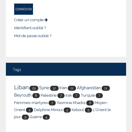
CONNEXION
Créer un compte
Identifiant oublié ?
Mot de passe oublié ?
Tags
Liban
Syrie
Iran
Afghanistan
29
12
11
11
Beyrouth
Palestine
Irak
Turquie
8
7
7
7
Femmes-martyres
Yasmina Khadra
Moyen-
7
6
Orient
Delphine Minoui
Kaboul
L'Orient le
5
5
5
jour
Guerre
5
4