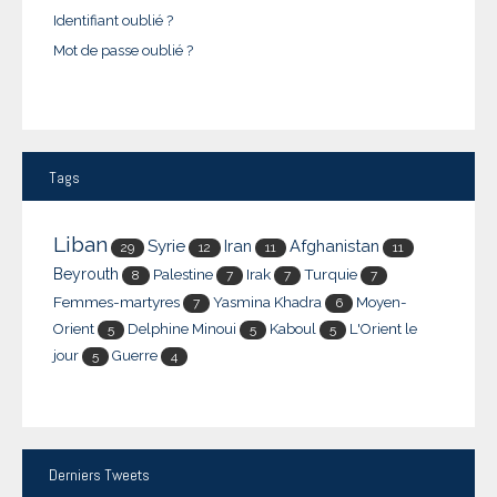
Identifiant oublié ?
Mot de passe oublié ?
Tags
Liban
Syrie
Iran
Afghanistan
29
12
11
11
Beyrouth
Palestine
Irak
Turquie
8
7
7
7
Femmes-martyres
Yasmina Khadra
Moyen-
7
6
Orient
Delphine Minoui
Kaboul
L'Orient le
5
5
5
jour
Guerre
5
4
Derniers
Tweets