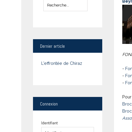
Bey
Dernier
article
FOND
L'effrontée de Chiraz
-
Fon
-
Fon
-
Fon
Pour 
Connexion
Broc
Broc
Asso
Identifiant