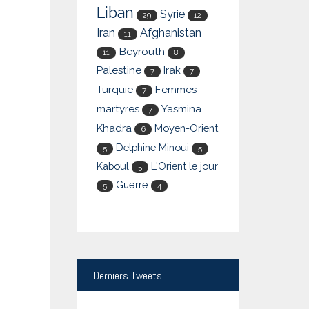
Liban
Syrie
29
12
Iran
Afghanistan
11
Beyrouth
11
8
Palestine
Irak
7
7
Turquie
Femmes-
7
martyres
Yasmina
7
Khadra
Moyen-Orient
6
Delphine Minoui
5
5
Kaboul
L'Orient le jour
5
Guerre
5
4
Derniers
Tweets