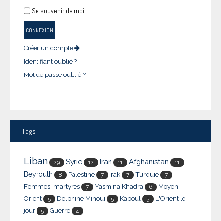
Se souvenir de moi
CONNEXION
Créer un compte
Identifiant oublié ?
Mot de passe oublié ?
Tags
Liban
Syrie
Iran
Afghanistan
29
12
11
11
Beyrouth
Palestine
Irak
Turquie
8
7
7
7
Femmes-martyres
Yasmina Khadra
Moyen-
7
6
Orient
Delphine Minoui
Kaboul
L'Orient le
5
5
5
jour
Guerre
5
4