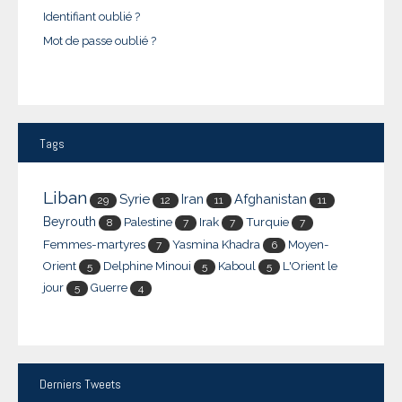
Identifiant oublié ?
Mot de passe oublié ?
Tags
Liban
Syrie
Iran
Afghanistan
29
12
11
11
Beyrouth
Palestine
Irak
Turquie
8
7
7
7
Femmes-martyres
Yasmina Khadra
Moyen-
7
6
Orient
Delphine Minoui
Kaboul
L'Orient le
5
5
5
jour
Guerre
5
4
Derniers
Tweets