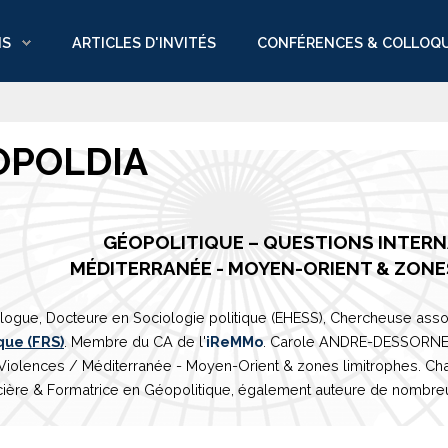
NS
ARTICLES D'INVITÉS
CONFÉRENCES & COLLOQ
OPOLDIA
GÉOPOLITIQUE – QUESTIONS INTER
M
É
DITERRAN
É
E
- MOYEN-ORIENT & ZONE
logue, Docteure en Sociologie politique (EHESS), Chercheuse asso
que (FRS)
. Membre du CA de l'
iReMMo
. Carole ANDRE-DESSORNES 
 Violences /
Méditerranée
- Moyen-Orient & zones limitrophes. Ch
ière & Formatrice en Géopolitique, également auteure de nombreux