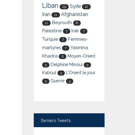
Liban
Syrie
29
12
Iran
Afghanistan
11
Beyrouth
11
8
Palestine
Irak
7
7
Turquie
Femmes-
7
martyres
Yasmina
7
Khadra
Moyen-Orient
6
Delphine Minoui
5
5
Kaboul
L'Orient le jour
5
Guerre
5
4
Derniers
Tweets