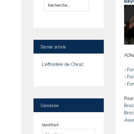
Bey
Dernier
article
FOND
L'effrontée de Chiraz
-
Fon
-
Fon
-
Fon
Pour 
Connexion
Broc
Broc
Asso
Identifiant