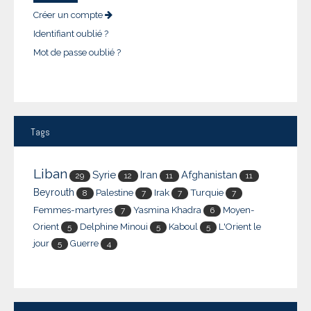
Créer un compte
Identifiant oublié ?
Mot de passe oublié ?
Tags
Liban
Syrie
Iran
Afghanistan
29
12
11
11
Beyrouth
Palestine
Irak
Turquie
8
7
7
7
Femmes-martyres
Yasmina Khadra
Moyen-
7
6
Orient
Delphine Minoui
Kaboul
L'Orient le
5
5
5
jour
Guerre
5
4