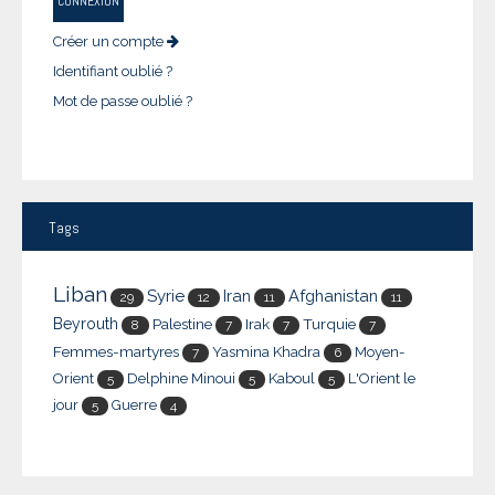
CONNEXION
Créer un compte
Identifiant oublié ?
Mot de passe oublié ?
Tags
Liban
Syrie
Iran
Afghanistan
29
12
11
11
Beyrouth
Palestine
Irak
Turquie
8
7
7
7
Femmes-martyres
Yasmina Khadra
Moyen-
7
6
Orient
Delphine Minoui
Kaboul
L'Orient le
5
5
5
jour
Guerre
5
4