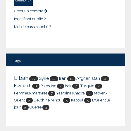
CONNEXION
Créer un compte
Identifiant oublié ?
Mot de passe oublié ?
Tags
Liban
Syrie
Iran
Afghanistan
29
12
11
11
Beyrouth
Palestine
Irak
Turquie
8
7
7
7
Femmes-martyres
Yasmina Khadra
Moyen-
7
6
Orient
Delphine Minoui
Kaboul
L'Orient le
5
5
5
jour
Guerre
5
4