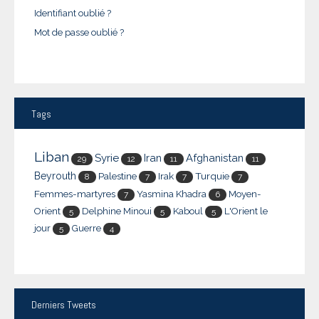
Identifiant oublié ?
Mot de passe oublié ?
Tags
Liban
Syrie
Iran
Afghanistan
29
12
11
11
Beyrouth
Palestine
Irak
Turquie
8
7
7
7
Femmes-martyres
Yasmina Khadra
Moyen-
7
6
Orient
Delphine Minoui
Kaboul
L'Orient le
5
5
5
jour
Guerre
5
4
Derniers
Tweets