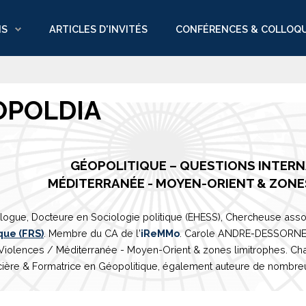
NS
ARTICLES D'INVITÉS
CONFÉRENCES & COLLOQ
OPOLDIA
GÉOPOLITIQUE – QUESTIONS INTER
M
É
DITERRAN
É
E
- MOYEN-ORIENT & ZONE
logue, Docteure en Sociologie politique (EHESS), Chercheuse asso
que (FRS)
. Membre du CA de l'
iReMMo
. Carole ANDRE-DESSORNES 
 Violences /
Méditerranée
- Moyen-Orient & zones limitrophes. Ch
ière & Formatrice en Géopolitique, également auteure de nombreux