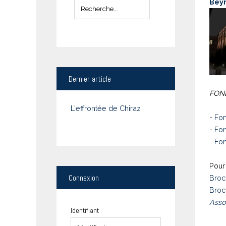
Bey
Dernier
article
FOND
L'effrontée de Chiraz
-
Fon
-
Fon
-
Fon
Pour 
Connexion
Broc
Broc
Asso
Identifiant