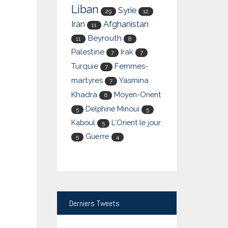
Liban
Syrie
29
12
Iran
Afghanistan
11
Beyrouth
11
8
Palestine
Irak
7
7
Turquie
Femmes-
7
martyres
Yasmina
7
Khadra
Moyen-Orient
6
Delphine Minoui
5
5
Kaboul
L'Orient le jour
5
Guerre
5
4
Derniers
Tweets