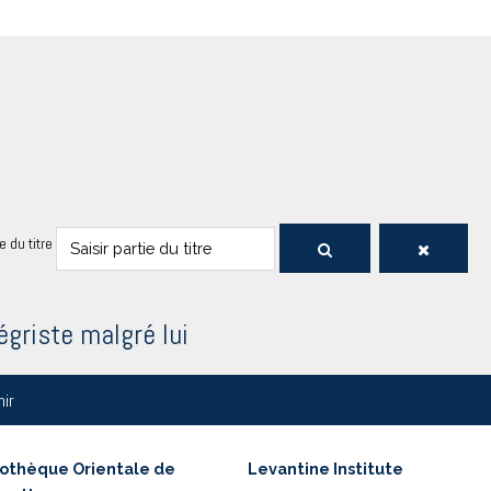
ie du titre
tégriste malgré lui
nir
iothèque Orientale de
Levantine Institute