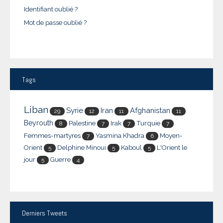
Identifiant oublié ?
Mot de passe oublié ?
Tags
Liban
Syrie
Iran
Afghanistan
29
12
11
11
Beyrouth
Palestine
Irak
Turquie
8
7
7
7
Femmes-martyres
Yasmina Khadra
Moyen-
7
6
Orient
Delphine Minoui
Kaboul
L'Orient le
5
5
5
jour
Guerre
5
4
Derniers
Tweets