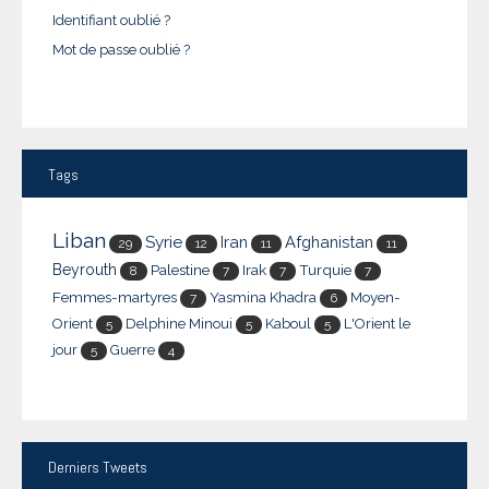
Identifiant oublié ?
Mot de passe oublié ?
Tags
Liban
Syrie
Iran
Afghanistan
29
12
11
11
Beyrouth
Palestine
Irak
Turquie
8
7
7
7
Femmes-martyres
Yasmina Khadra
Moyen-
7
6
Orient
Delphine Minoui
Kaboul
L'Orient le
5
5
5
jour
Guerre
5
4
Derniers
Tweets