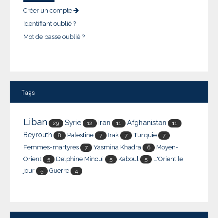
Créer un compte
Identifiant oublié ?
Mot de passe oublié ?
Tags
Liban
Syrie
Iran
Afghanistan
29
12
11
11
Beyrouth
Palestine
Irak
Turquie
8
7
7
7
Femmes-martyres
Yasmina Khadra
Moyen-
7
6
Orient
Delphine Minoui
Kaboul
L'Orient le
5
5
5
jour
Guerre
5
4