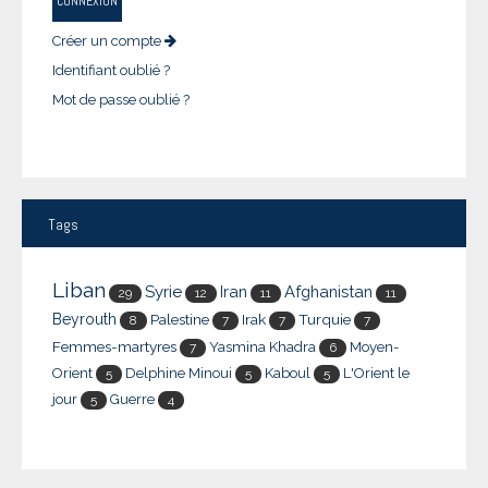
CONNEXION
Créer un compte
Identifiant oublié ?
Mot de passe oublié ?
Tags
Liban
Syrie
Iran
Afghanistan
29
12
11
11
Beyrouth
Palestine
Irak
Turquie
8
7
7
7
Femmes-martyres
Yasmina Khadra
Moyen-
7
6
Orient
Delphine Minoui
Kaboul
L'Orient le
5
5
5
jour
Guerre
5
4