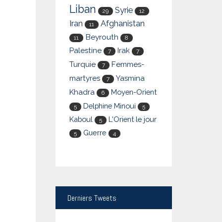
Liban
Syrie
29
12
Iran
Afghanistan
11
Beyrouth
11
8
Palestine
Irak
7
7
Turquie
Femmes-
7
martyres
Yasmina
7
Khadra
Moyen-Orient
6
Delphine Minoui
5
5
Kaboul
L'Orient le jour
5
Guerre
5
4
Derniers
Tweets