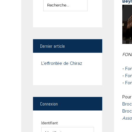
Bey
Dernier
article
FOND
L'effrontée de Chiraz
-
Fon
-
Fon
-
Fon
Pour 
Connexion
Broc
Broc
Asso
Identifiant