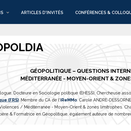
NS
ARTICLES D'INVITÉS
CONFÉRENCES & COLLOQ
OPOLDIA
GÉOPOLITIQUE – QUESTIONS INTER
M
É
DITERRAN
É
E
- MOYEN-ORIENT & ZONE
logue, Docteure en Sociologie politique (EHESS), Chercheuse asso
que (FRS)
. Membre du CA de l'
iReMMo
. Carole ANDRE-DESSORNES 
 Violences /
Méditerranée
- Moyen-Orient & zones limitrophes. Ch
ière & Formatrice en Géopolitique, également auteure de nombreux