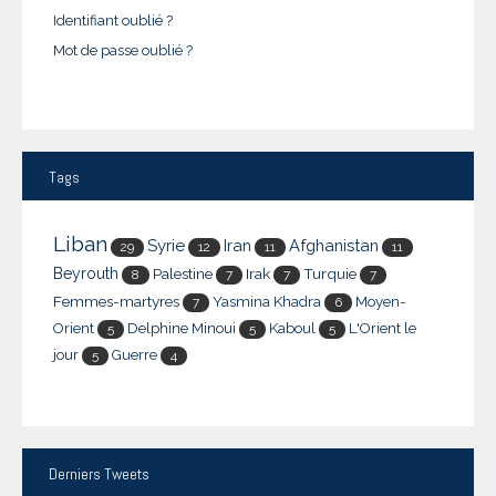
Identifiant oublié ?
Mot de passe oublié ?
Tags
Liban
Syrie
Iran
Afghanistan
29
12
11
11
Beyrouth
Palestine
Irak
Turquie
8
7
7
7
Femmes-martyres
Yasmina Khadra
Moyen-
7
6
Orient
Delphine Minoui
Kaboul
L'Orient le
5
5
5
jour
Guerre
5
4
Derniers
Tweets