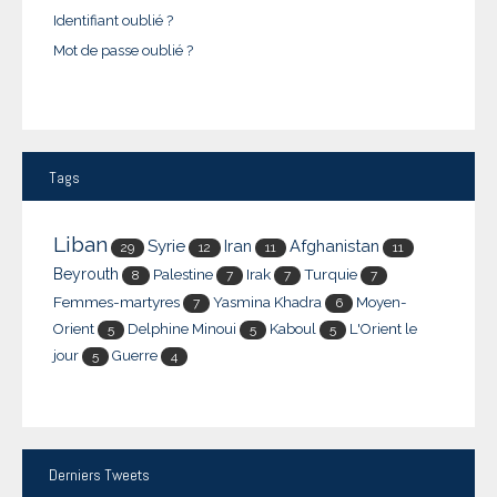
Identifiant oublié ?
Mot de passe oublié ?
Tags
Liban
Syrie
Iran
Afghanistan
29
12
11
11
Beyrouth
Palestine
Irak
Turquie
8
7
7
7
Femmes-martyres
Yasmina Khadra
Moyen-
7
6
Orient
Delphine Minoui
Kaboul
L'Orient le
5
5
5
jour
Guerre
5
4
Derniers
Tweets