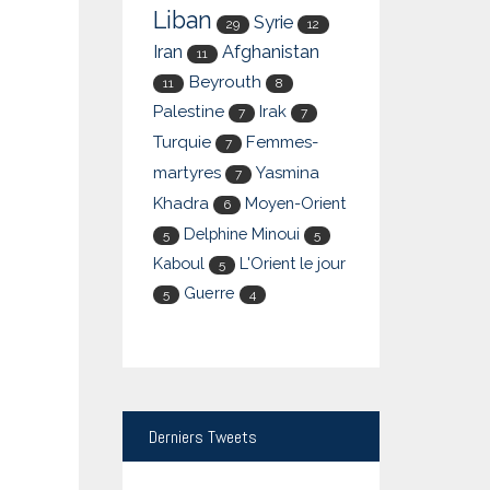
Liban
Syrie
29
12
Iran
Afghanistan
11
Beyrouth
11
8
Palestine
Irak
7
7
Turquie
Femmes-
7
martyres
Yasmina
7
Khadra
Moyen-Orient
6
Delphine Minoui
5
5
Kaboul
L'Orient le jour
5
Guerre
5
4
Derniers
Tweets