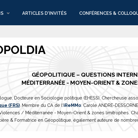
NS
ARTICLES D'INVITÉS
CONFÉRENCES & COLLOQ
OPOLDIA
GÉOPOLITIQUE – QUESTIONS INTER
M
É
DITERRAN
É
E
- MOYEN-ORIENT & ZONE
logue, Docteure en Sociologie politique (EHESS), Chercheuse asso
que (FRS)
. Membre du CA de l'
iReMMo
. Carole ANDRE-DESSORNES 
 Violences /
Méditerranée
- Moyen-Orient & zones limitrophes. Ch
ière & Formatrice en Géopolitique, également auteure de nombreux