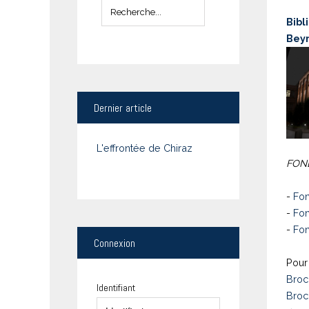
Bibl
Bey
Dernier
article
L'effrontée de Chiraz
FOND
-
Fon
-
Fon
-
Fon
Connexion
Pour 
Broc
Identifiant
Broc