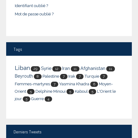
Identifiant oublié ?
Mot de passe oublié ?
Tags
Liban
Syrie
Iran
Afghanistan
29
12
11
11
Beyrouth
Palestine
Irak
Turquie
8
7
7
7
Femmes-martyres
Yasmina Khadra
Moyen-
7
6
Orient
Delphine Minoui
Kaboul
L'Orient le
5
5
5
jour
Guerre
5
4
Derniers
Tweets