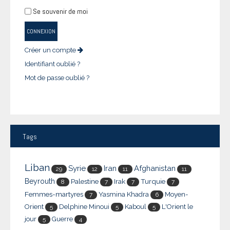
Se souvenir de moi
CONNEXION
Créer un compte
Identifiant oublié ?
Mot de passe oublié ?
Tags
Liban
Syrie
Iran
Afghanistan
29
12
11
11
Beyrouth
Palestine
Irak
Turquie
8
7
7
7
Femmes-martyres
Yasmina Khadra
Moyen-
7
6
Orient
Delphine Minoui
Kaboul
L'Orient le
5
5
5
jour
Guerre
5
4